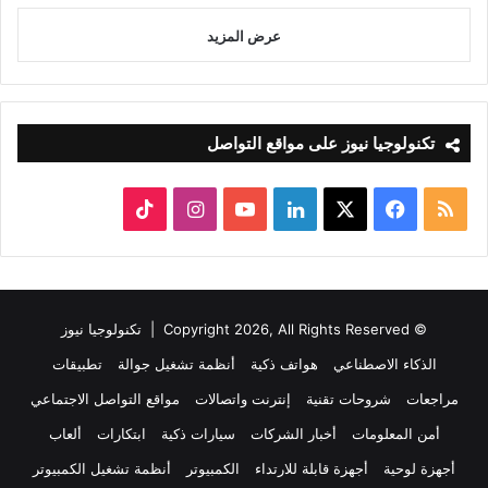
عرض المزيد
تكنولوجيا نيوز على مواقع التواصل
ملخص
‫X
فيسبوك
لينكدإن
‫YouTube
انستقرام
‫TikTok
الموقع
RSS
© Copyright 2026, All Rights Reserved |
تكنولوجيا نيوز
الذكاء الاصطناعي
هواتف ذكية
أنظمة تشغيل جوالة
تطبيقات
مراجعات
شروحات تقنية
إنترنت واتصالات
مواقع التواصل الاجتماعي
أمن المعلومات
أخبار الشركات
سيارات ذكية
ابتكارات
ألعاب
أجهزة لوحية
أجهزة قابلة للارتداء
الكمبيوتر
أنظمة تشغيل الكمبيوتر