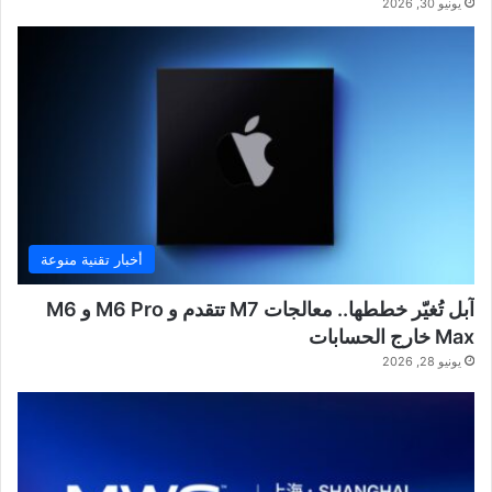
يونيو 30, 2026
أخبار تقنية منوعة
آبل تُغيّر خططها.. معالجات M7 تتقدم و M6 Pro و M6
Max خارج الحسابات
يونيو 28, 2026